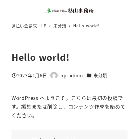
メ
イ
ン
過払い金請求ーLP
未分類
Hello world!
コ
ン
テ
Hello world!
ン
ツ
カテゴリー
2023年1月6日
Top-admin
未分類
へ
投稿日
著
移
者
動
WordPress へようこそ。こちらは最初の投稿で
す。編集または削除し、コンテンツ作成を始めて
ください。